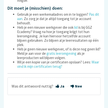
volgde.
Dit moet je (misschien) doen:
Gebruik je een werkemailadres om in te loggen?
Pas dit
aan
. Zo zorg je dat je altijd toegang tot je account
behoudt.
Heb je een nieuwe werkgever die ook
lid
is bij GGZ
Ecademy? Vraag na hoe je toegang krijgt tot hun
leeromgeving. Je kan hiervoor hetzelfde account
blijven gebruiken. Zo blijven al je leerresultaten op één
plek.
Heb je geen nieuwe werkgever, of is deze nog geen lid?
Meld je aan voor de
gratis leeromgeving
als je
leerproducten wil blijven volgen.
Wil je een kopie van je certificaten opslaan? Lees:
Waar
vind ik mijn certificaten terug?
Was dit antwoord nuttig?
Ja
Nee